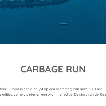
CARBAGE RUN
 door Europa in een auto (of op een brommer) van max. 500 Euro. 
de edities: zomer, winter en een brommer editie. De start van de 10ee