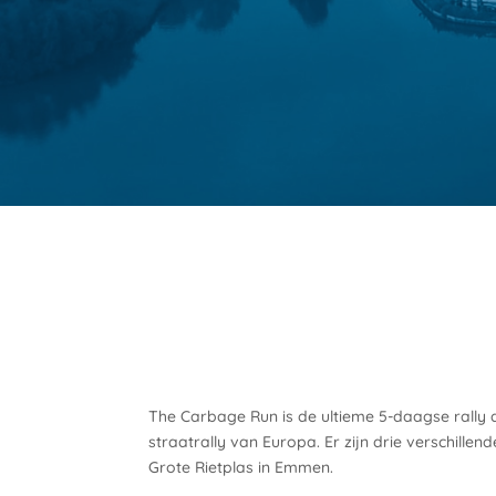
The Carbage Run is de ultieme 5-daagse rally
straatrally van Europa. Er zijn drie verschillen
Grote Rietplas in Emmen.