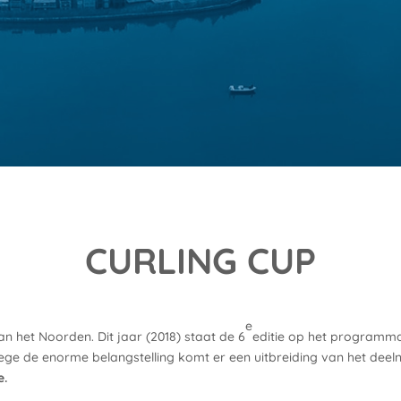
CURLING CUP
e
 het Noorden. Dit jaar (2018) staat de 6
editie op het programma.
ge de enorme belangstelling komt er een uitbreiding van het dee
e.